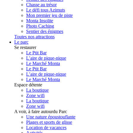
Chasse au trésor
Le défi tous Azimuts
Mon premier jeu de piste
Monta Insolite
Photo Caching
Sentier des énigmes
Toutes nos attractions
Le parc
Se restaurer
Le Ptit Bar
L’aire de pique-nique
Le Marché Monta
Le Ptit Bar
L’aire de pique-nique
Le Marché Monta
Espace détente
La boutique
Zone wifi
La boutique
Zone wifi
A voir, à faire autourdu Parc
Une nature époustouflante
Plages et sports de glisse
Location de vacances
Activités