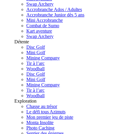
Swap Archery
Accrobranche Ados / Adultes
Accrobranche Junior dès 5 ans
Mini Accrobranche
Combat de Sumo
Kart aventure
Swap Archery
Détente
Disc Golf
Mini Golf
Mining Company
Tir à l’arc
Woodball
Disc Golf
Mini Golf
Mining Company
Tir à l’arc
Woodball
Exploration
Chasse au trésor
Le défi tous Azimuts
Mon premier jeu de piste
Monta Insolite
Photo Caching
Sentier des énigmes