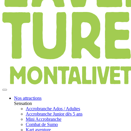
Nos attractions
Sensation
Accrobranche Ados / Adultes
Accrobranche Junior dès 5 ans
Mini Accrobranche
Combat de Sumo
Kart aventure