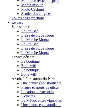
Mon premier jeu de piste
Monta Insolite
Photo Caching
Sentier des énigmes
Toutes nos attractions
Le parc
Se restaurer
Le Ptit Bar
L’aire de pique-nique
Le Marché Monta
Le Ptit Bar
L’aire de pique-nique
Le Marché Monta
Espace détente
La boutique
Zone wifi
La boutique
Zone wifi
A voir, à faire autourdu Parc
Une nature époustouflante
Plages et sports de glisse
Location de vacances
Activités
Le Médoc et ses vignobles
Une nature époustouflante