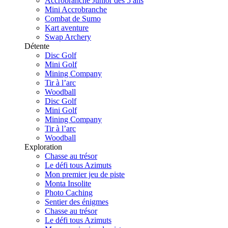
Accrobranche Junior dès 5 ans
Mini Accrobranche
Combat de Sumo
Kart aventure
Swap Archery
Détente
Disc Golf
Mini Golf
Mining Company
Tir à l’arc
Woodball
Disc Golf
Mini Golf
Mining Company
Tir à l’arc
Woodball
Exploration
Chasse au trésor
Le défi tous Azimuts
Mon premier jeu de piste
Monta Insolite
Photo Caching
Sentier des énigmes
Chasse au trésor
Le défi tous Azimuts